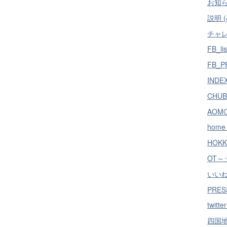
お知ら
説明 (
チャレ
FB_lis
FB_PR
INDEX
CHUB
AOMO
home 
HOKK
OT～ッ
いいね！
PRES
twitte
四国地方