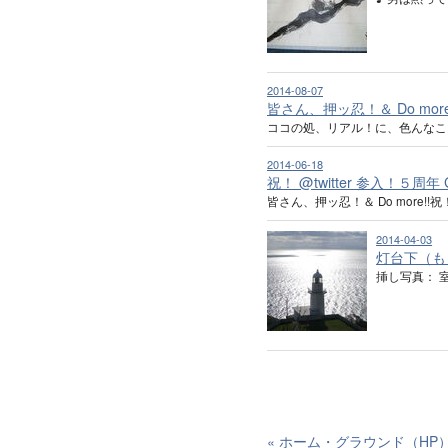
2014-08-07
皆さん、押ッ忍！＆ Do more
ココの処、リアル！に、色んなこ
2014-06-18
祝！ @twitter 参入！５周年
皆さん、押ッ忍！＆ Do more!!祝！
2014-04-03
灯台下（も
挿し写真： 
«
ホーム・グラウンド（HP