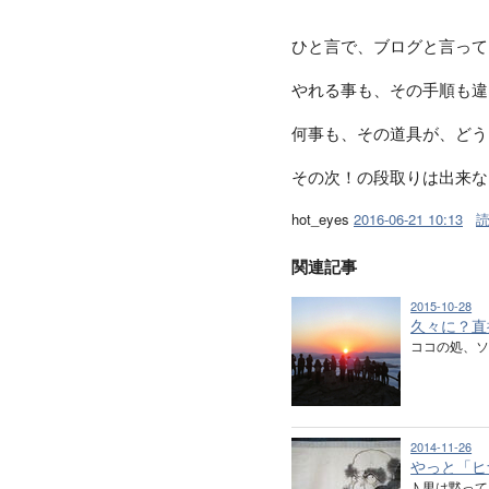
ひと言で、ブログと言って
やれる事も、その手順も違
何事も、その道具が、どう
その次！の段取りは出来な
hot_eyes
2016-06-21 10:13
関連記事
2015-10-28
久々に？直
ココの処、
2014-11-26
やっと「ヒ
♪ 男は黙っ