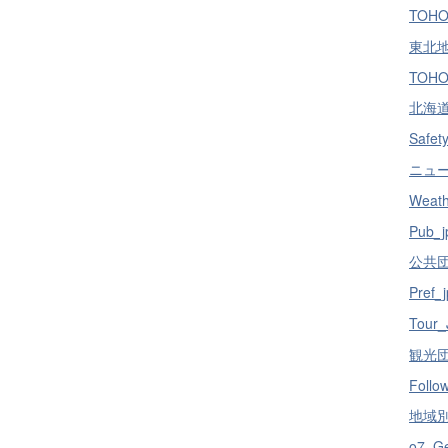
TOHO
東北地方
TOHO
北海道 
Safety
ニュース
Weath
Pub_j
公共団体
Pref_j
Tour_
観光団体
Follo
地域別／
o7_Ge