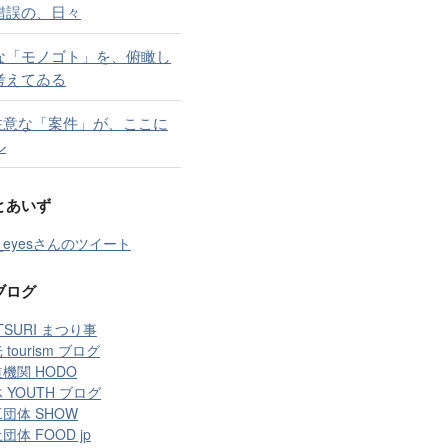
錯誤の、日々
な「モノゴト」を、俯瞰し
考えてゐる
 注意な「案件」が、ここに
ル
とあいず
t_eyesさんのツイート
ブログ
TSURI まつり事
 tourism ブログ
機関 HODO
 YOUTH ブログ
団体 SHOW
団体 FOOD jp