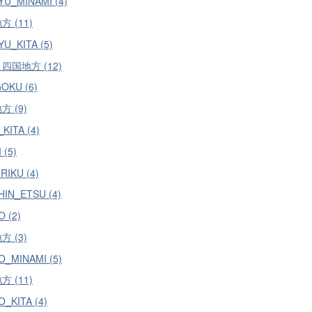
YU_MINAMI (4)
 (11)
U_KITA (5)
四国地方 (12)
OKU (6)
 (9)
_KITA (4)
 (5)
RIKU (4)
HIN_ETSU (4)
 (2)
 (3)
O_MINAMI (5)
 (11)
_KITA (4)