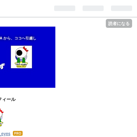
読者になる
A から、ココへ引越し
フィール
t_eyes
はて