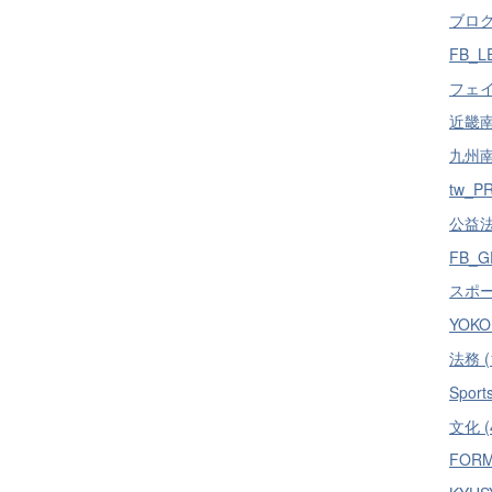
ブログ 
FB_L
フェイ
近畿南部
九州南部
tw_PR
公益法人
FB_G
スポーツ
YOKO 
法務 (
Sports
文化 (
FORM