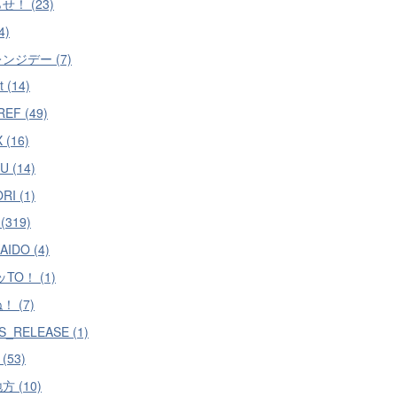
せ！ (23)
4)
ンジデー (7)
t (14)
EF (49)
 (16)
U (14)
RI (1)
(319)
AIDO (4)
TO！ (1)
 (7)
S_RELEASE (1)
r (53)
 (10)