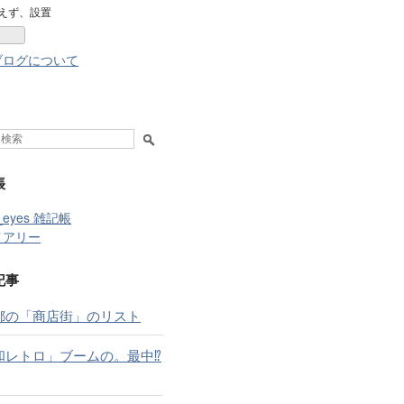
なブ
えず、設置
ログ
Pro
ブログについて
帳
t_eyes 雑記帳
イアリー
記事
都の「商店街」のリスト
和レトロ」ブームの。最中⁉