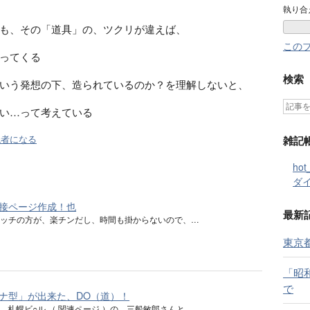
執り合
も、その「道具」の、ツクリが違えば、
この
ってくる
検索
いう発想の下、造られているのか？を理解しないと、
い…って考えている
読者になる
雑記
ho
ダ
接ページ作成！也
最新
ソッチの方が、楽チンだし、時間も掛からないので、…
東京
「昭
で
ナ型」が出来た、DO（道）！
て、札幌ビ○ル （ 関連ページ ）の、三船敏郎さんと…