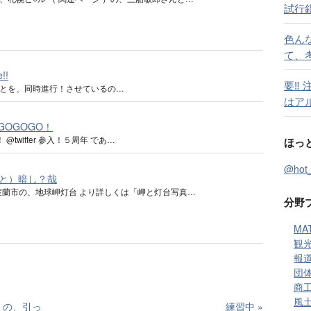
試行
色ん
て、
!!
要‼
とを、同時進行！させているの…
はア
 GOGOGO！
 @twitter 参入！５周年 であ…
ほっ
@ho
と）暗し？哉
室蘭市の、地球岬灯台 より詳しくは「岬と灯台写真…
分野
MA
観光
報道
団体
商工
風土
）の、引っ
練習中
»