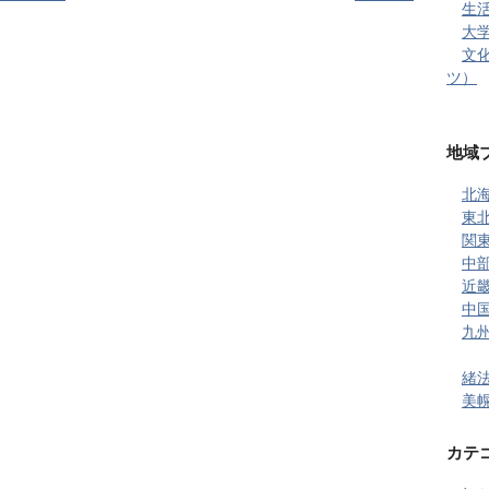
生活 
大学 
文
ツ）
地域
北海
東北
関東
中部
近畿
中国
九州
緒法
美幌
カテ