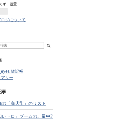
なブ
えず、設置
ログ
Pro
ブログについて
帳
t_eyes 雑記帳
イアリー
記事
都の「商店街」のリスト
和レトロ」ブームの。最中⁉