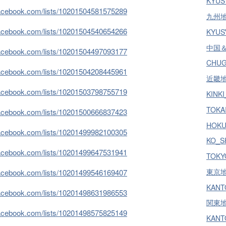
KYUS
facebook.com/lists/10201504581575289
九州地方
facebook.com/lists/10201504540654266
KYUSY
中国＆
facebook.com/lists/10201504497093177
CHUG
facebook.com/lists/10201504208445961
近畿地方
facebook.com/lists/10201503798755719
KINKI
TOKAI
facebook.com/lists/10201500666837423
HOKU
facebook.com/lists/10201499982100305
KO_S
facebook.com/lists/10201499647531941
TOKYO
東京地方
facebook.com/lists/10201499546169407
KANT
facebook.com/lists/10201498631986553
関東地方
facebook.com/lists/10201498575825149
KANTO