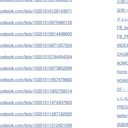
お知ら
説明 (
facebook.com/lists/10201516129143971
チャレ
facebook.com/lists/10201515975460129
FB_lis
facebook.com/lists/10201515914498605
FB_PR
facebook.com/lists/10201515871257524
INDEX
CHUB
facebook.com/lists/10201515744454354
AOMO
facebook.com/lists/10201515673852589
home 
facebook.com/lists/10201511957479682
HOKK
OT～ッ
facebook.com/lists/10201511902758314
いいね！
facebook.com/lists/10201511474307603
PRES
facebook.com/lists/10201511287182925
twitte
四国地方
facebook.com/lists/10201511212421056