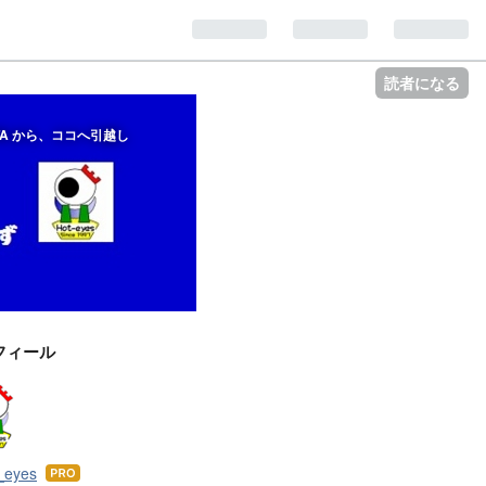
読者になる
A から、ココへ引越し
フィール
t_eyes
はて