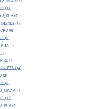
YU_MINAMI (4)
 (11)
U_KITA (5)
四国地方 (12)
OKU (6)
 (9)
_KITA (4)
 (5)
RIKU (4)
HIN_ETSU (4)
 (2)
 (3)
O_MINAMI (5)
 (11)
_KITA (4)