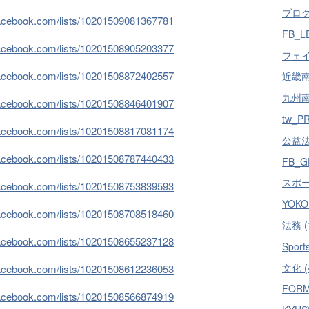
ブログ 
facebook.com/lists/10201509081367781
FB_L
facebook.com/lists/10201508905203377
フェイ
facebook.com/lists/10201508872402557
近畿南部
九州南部
facebook.com/lists/10201508846401907
tw_PR
facebook.com/lists/10201508817081174
公益法人
facebook.com/lists/10201508787440433
FB_G
スポーツ
facebook.com/lists/10201508753839593
YOKO 
facebook.com/lists/10201508708518460
法務 (
facebook.com/lists/10201508655237128
Sports
文化 (
facebook.com/lists/10201508612236053
FORM
facebook.com/lists/10201508566874919