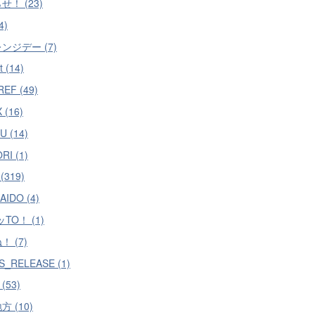
せ！ (23)
4)
ンジデー (7)
t (14)
EF (49)
 (16)
U (14)
RI (1)
(319)
AIDO (4)
TO！ (1)
 (7)
S_RELEASE (1)
r (53)
 (10)