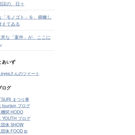
錯誤の、日々
な「モノゴト」を、俯瞰し
考えてゐる
 注意な「案件」が、ここに
ル
とあいず
t_eyesさんのツイート
ブログ
TSURI まつり事
 tourism ブログ
機関 HODO
 YOUTH ブログ
団体 SHOW
団体 FOOD jp