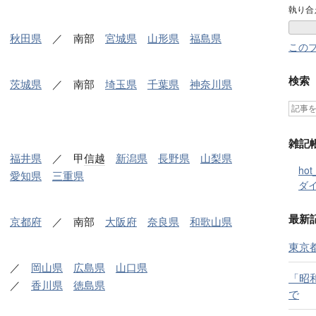
執り合
秋田県
／ 南部
宮城県
山形県
福島県
この
検索
茨城県
／ 南部
埼玉県
千葉県
神奈川県
雑記
福井県
／ 甲
信越
新潟県
長野県
山梨県
ho
愛知県
三重県
ダ
最新
京都府
／ 南部
大阪府
奈良県
和歌山県
東京
／
岡山県
広島県
山口県
「昭
／
香川県
徳島県
で