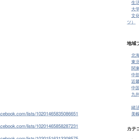
生活 
大学 
文
ツ）
地域
北海
東北
関東
中部
近畿
中国
九州
緒法
facebook.com/lists/10201465835086651
美幌
facebook.com/lists/10201465858287231
カテ
facebook.com/lists/10201516313308575