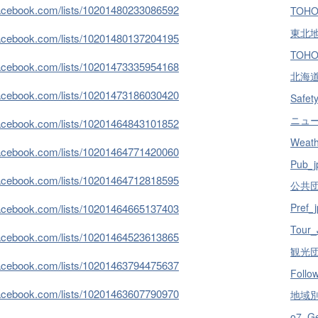
facebook.com/lists/10201480233086592
TOHO
東北地方
facebook.com/lists/10201480137204195
TOHO
facebook.com/lists/10201473335954168
北海道 
facebook.com/lists/10201473186030420
Safety
ニュース
facebook.com/lists/10201464843101852
Weath
facebook.com/lists/10201464771420060
Pub_j
facebook.com/lists/10201464712818595
公共団体
Pref_j
facebook.com/lists/10201464665137403
Tour_
facebook.com/lists/10201464523613865
観光団体
facebook.com/lists/10201463794475637
Follo
facebook.com/lists/10201463607790970
地域別／
o7_Ge