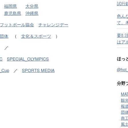
試行
福岡県
大分県
鹿児島県
沖縄県
色ん
て、
フットボール協会
チャレンジデー
要‼
団体
（
文化＆スポーツ
）
はア
／
ほっ
C
SPECIAL_OLYMPICS
@ho
_Cup
／
SPORTS MEDIA
分野
MA
観光
報道
団体
商工
風土